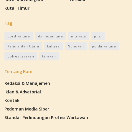
Kutai Timur
Tag
dprd kaltara
ikn nusantara
inti kata
jmsi
Kalimantan Utara
kaltara
Nunukan
polda kaltara
polres tarakan
tarakan
Tentang Kami
Redaksi & Manajemen
Iklan & Advetorial
Kontak
Pedoman Media Siber
Standar Perlindungan Profesi Wartawan