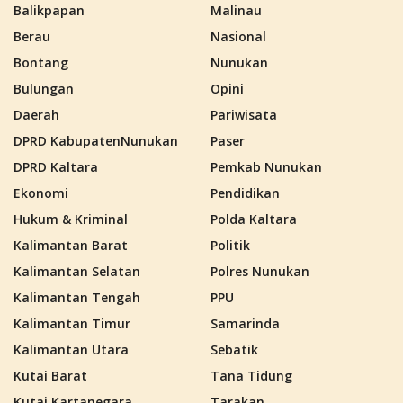
Balikpapan
Malinau
Berau
Nasional
Bontang
Nunukan
Bulungan
Opini
Daerah
Pariwisata
DPRD KabupatenNunukan
Paser
DPRD Kaltara
Pemkab Nunukan
Ekonomi
Pendidikan
Hukum & Kriminal
Polda Kaltara
Kalimantan Barat
Politik
Kalimantan Selatan
Polres Nunukan
Kalimantan Tengah
PPU
Kalimantan Timur
Samarinda
Kalimantan Utara
Sebatik
Kutai Barat
Tana Tidung
Kutai Kartanegara
Tarakan