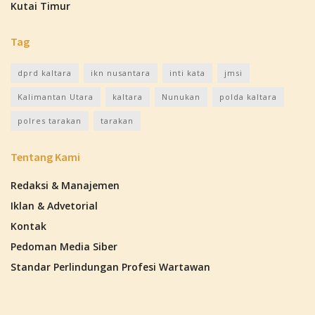
Kutai Timur
Tag
dprd kaltara
ikn nusantara
inti kata
jmsi
Kalimantan Utara
kaltara
Nunukan
polda kaltara
polres tarakan
tarakan
Tentang Kami
Redaksi & Manajemen
Iklan & Advetorial
Kontak
Pedoman Media Siber
Standar Perlindungan Profesi Wartawan