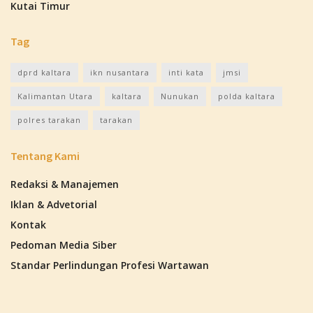
Kutai Timur
Tag
dprd kaltara
ikn nusantara
inti kata
jmsi
Kalimantan Utara
kaltara
Nunukan
polda kaltara
polres tarakan
tarakan
Tentang Kami
Redaksi & Manajemen
Iklan & Advetorial
Kontak
Pedoman Media Siber
Standar Perlindungan Profesi Wartawan