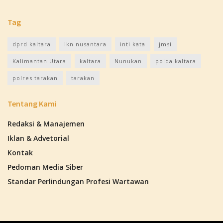
Tag
dprd kaltara
ikn nusantara
inti kata
jmsi
Kalimantan Utara
kaltara
Nunukan
polda kaltara
polres tarakan
tarakan
Tentang Kami
Redaksi & Manajemen
Iklan & Advetorial
Kontak
Pedoman Media Siber
Standar Perlindungan Profesi Wartawan