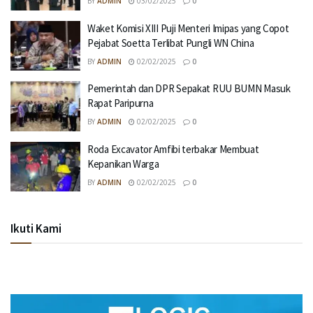
BY
ADMIN
03/02/2025
0
Waket Komisi XIII Puji Menteri Imipas yang Copot
Pejabat Soetta Terlibat Pungli WN China
BY
ADMIN
02/02/2025
0
Pemerintah dan DPR Sepakat RUU BUMN Masuk
Rapat Paripurna
BY
ADMIN
02/02/2025
0
Roda Excavator Amfibi terbakar Membuat
Kepanikan Warga
BY
ADMIN
02/02/2025
0
Ikuti Kami