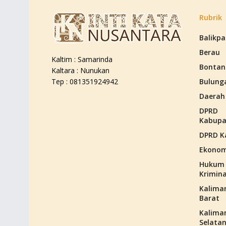
Rubrik
Balikp
Berau
Kaltim : Samarinda
Bontan
Kaltara : Nunukan
Bulung
Tep : 081351924942
Daerah
DPRD
Kabupa
DPRD K
Ekonom
Hukum
Krimina
Kalima
Barat
Kalima
Selata