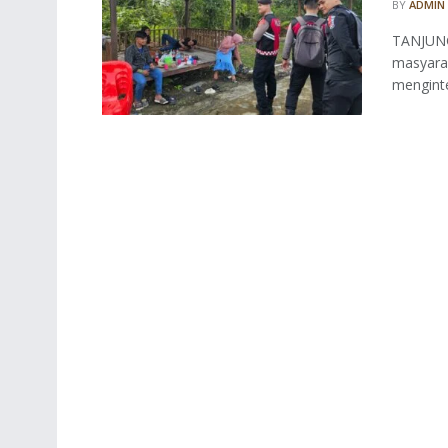
BY
ADMIN
TANJUNG
masyarak
menginten