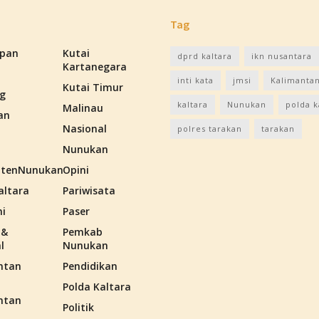
Tag
apan
Kutai
dprd kaltara
ikn nusantara
Kartanegara
inti kata
jmsi
Kalimantan
Kutai Timur
g
kaltara
Nunukan
polda k
Malinau
an
Nasional
polres tarakan
tarakan
Nunukan
tenNunukan
Opini
altara
Pariwisata
i
Paser
 &
Pemkab
l
Nunukan
ntan
Pendidikan
Polda Kaltara
ntan
Politik
n