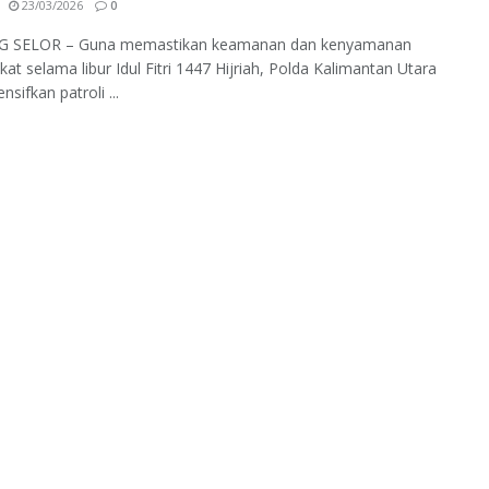
23/03/2026
0
 SELOR – Guna memastikan keamanan dan kenyamanan
at selama libur Idul Fitri 1447 Hijriah, Polda Kalimantan Utara
sifkan patroli ...