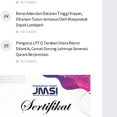
587 SHARES
Beras Adan dari Dataran Tinggi Krayan,
Ditanam Turun-temurun Oleh Masyarakat
Dayak Lundayeh
600 SHARES
Pengurus LPTQ Tarakan Utara Resmi
Dilantik, Camat Dorong Lahirnya Generasi
Qurani Berprestasi
587 SHARES