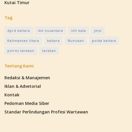
Kutai Timur
Tag
dprd kaltara
ikn nusantara
inti kata
jmsi
Kalimantan Utara
kaltara
Nunukan
polda kaltara
polres tarakan
tarakan
Tentang Kami
Redaksi & Manajemen
Iklan & Advetorial
Kontak
Pedoman Media Siber
Standar Perlindungan Profesi Wartawan