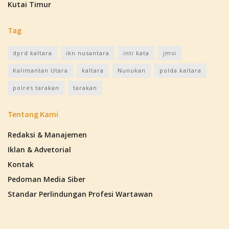
Kutai Timur
Tag
dprd kaltara
ikn nusantara
inti kata
jmsi
Kalimantan Utara
kaltara
Nunukan
polda kaltara
polres tarakan
tarakan
Tentang Kami
Redaksi & Manajemen
Iklan & Advetorial
Kontak
Pedoman Media Siber
Standar Perlindungan Profesi Wartawan