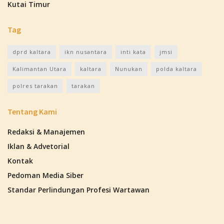
Kutai Timur
Tag
dprd kaltara
ikn nusantara
inti kata
jmsi
Kalimantan Utara
kaltara
Nunukan
polda kaltara
polres tarakan
tarakan
Tentang Kami
Redaksi & Manajemen
Iklan & Advetorial
Kontak
Pedoman Media Siber
Standar Perlindungan Profesi Wartawan