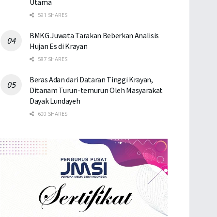
Utama
591 SHARES
BMKG Juwata Tarakan Beberkan Analisis
Hujan Es di Krayan
587 SHARES
Beras Adan dari Dataran Tinggi Krayan,
Ditanam Turun-temurun Oleh Masyarakat
Dayak Lundayeh
600 SHARES