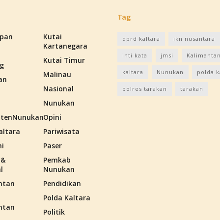
Tag
apan
Kutai
dprd kaltara
ikn nusantara
Kartanegara
inti kata
jmsi
Kalimantan
Kutai Timur
g
kaltara
Nunukan
polda k
Malinau
an
Nasional
polres tarakan
tarakan
Nunukan
tenNunukan
Opini
altara
Pariwisata
i
Paser
 &
Pemkab
l
Nunukan
ntan
Pendidikan
Polda Kaltara
ntan
Politik
n