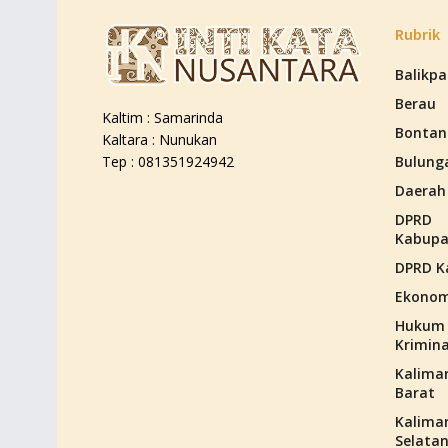
Rubrik
Balikp
Berau
Kaltim : Samarinda
Bontan
Kaltara : Nunukan
Bulung
Tep : 081351924942
Daerah
DPRD
Kabupa
DPRD K
Ekonom
Hukum
Krimina
Kalima
Barat
Kalima
Selata