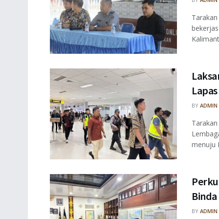
Tarakan
bekerja
Kalimant
Laksa
Lapas
BY
ADMIN
Tarakan
Lembaga
menuju L
Perku
Binda
BY
ADMIN