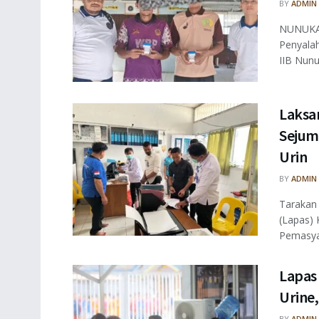
BY
ADMIN
NUNUKAN
Penyala
IIB Nunu
Laksa
Sejum
Urin
BY
ADMIN
Tarakan
(Lapas) 
Pemasyar
Lapas
Urine
BY
ADMIN