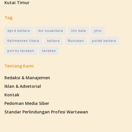
Kutai Timur
Tag
dprd kaltara
ikn nusantara
inti kata
jmsi
Kalimantan Utara
kaltara
Nunukan
polda kaltara
polres tarakan
tarakan
Tentang Kami
Redaksi & Manajemen
Iklan & Advetorial
Kontak
Pedoman Media Siber
Standar Perlindungan Profesi Wartawan