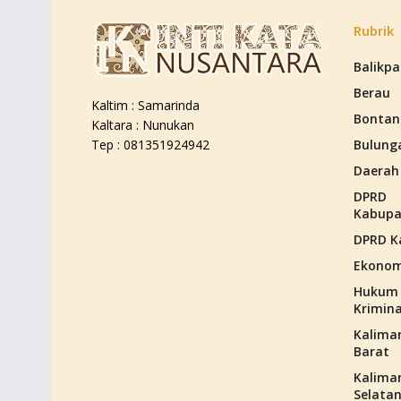
Rubrik
Balikp
Berau
Kaltim : Samarinda
Bontan
Kaltara : Nunukan
Bulung
Tep : 081351924942
Daerah
DPRD
Kabupa
DPRD K
Ekonom
Hukum
Krimina
Kalima
Barat
Kalima
Selata