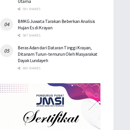
Utama
591 SHARES
BMKG Juwata Tarakan Beberkan Analisis
Hujan Es di Krayan
587 SHARES
Beras Adan dari Dataran Tinggi Krayan,
Ditanam Turun-temurun Oleh Masyarakat
Dayak Lundayeh
600 SHARES