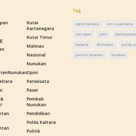
Tag
apan
Kutai
dprd kaltara
ikn nusantara
Kartanegara
inti kata
jmsi
Kalimantan
Kutai Timur
g
kaltara
Nunukan
polda k
Malinau
an
Nasional
polres tarakan
tarakan
Nunukan
tenNunukan
Opini
altara
Pariwisata
i
Paser
 &
Pemkab
l
Nunukan
ntan
Pendidikan
Polda Kaltara
ntan
Politik
n