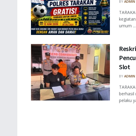
BY
ADMIN
TARAKAN
kegiatan
umum ...
Reskr
Pencur
Slot
BY
ADMIN
TARAKAN
berhasi
pelaku y