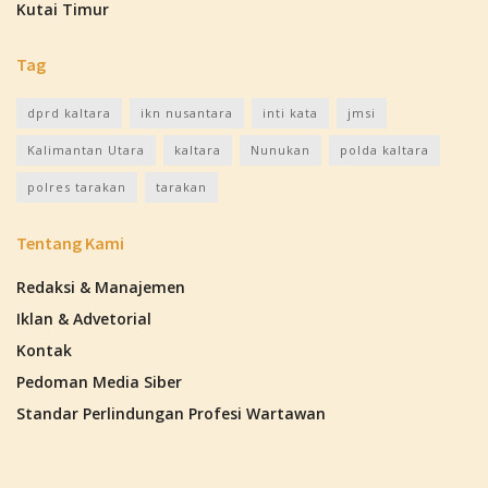
Kutai Timur
Tag
dprd kaltara
ikn nusantara
inti kata
jmsi
Kalimantan Utara
kaltara
Nunukan
polda kaltara
polres tarakan
tarakan
Tentang Kami
Redaksi & Manajemen
Iklan & Advetorial
Kontak
Pedoman Media Siber
Standar Perlindungan Profesi Wartawan