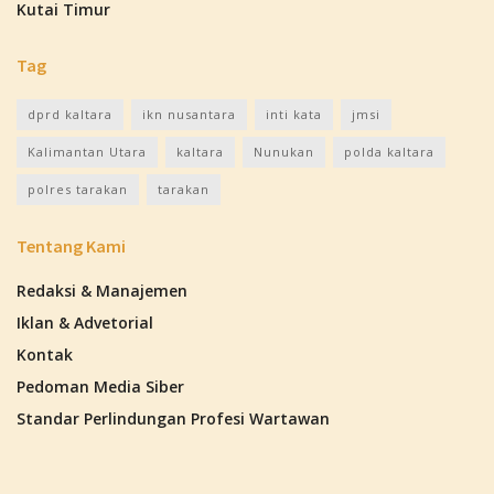
Kutai Timur
Tag
dprd kaltara
ikn nusantara
inti kata
jmsi
Kalimantan Utara
kaltara
Nunukan
polda kaltara
polres tarakan
tarakan
Tentang Kami
Redaksi & Manajemen
Iklan & Advetorial
Kontak
Pedoman Media Siber
Standar Perlindungan Profesi Wartawan