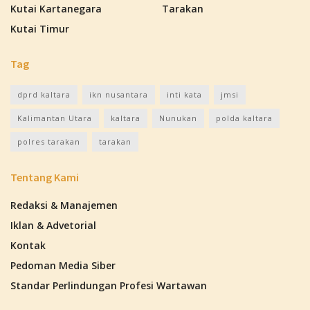
Kutai Kartanegara
Tarakan
Kutai Timur
Tag
dprd kaltara
ikn nusantara
inti kata
jmsi
Kalimantan Utara
kaltara
Nunukan
polda kaltara
polres tarakan
tarakan
Tentang Kami
Redaksi & Manajemen
Iklan & Advetorial
Kontak
Pedoman Media Siber
Standar Perlindungan Profesi Wartawan