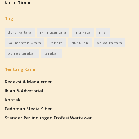
Kutai Timur
Tag
dprd kaltara
ikn nusantara
inti kata
jmsi
Kalimantan Utara
kaltara
Nunukan
polda kaltara
polres tarakan
tarakan
Tentang Kami
Redaksi & Manajemen
Iklan & Advetorial
Kontak
Pedoman Media Siber
Standar Perlindungan Profesi Wartawan