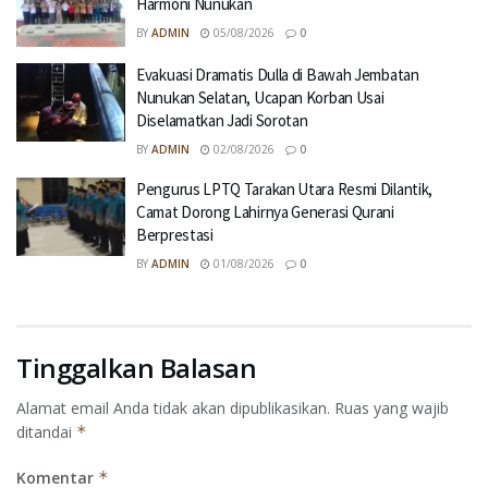
Harmoni Nunukan
BY
ADMIN
05/08/2026
0
Evakuasi Dramatis Dulla di Bawah Jembatan
Nunukan Selatan, Ucapan Korban Usai
Diselamatkan Jadi Sorotan
BY
ADMIN
02/08/2026
0
Pengurus LPTQ Tarakan Utara Resmi Dilantik,
Camat Dorong Lahirnya Generasi Qurani
Berprestasi
BY
ADMIN
01/08/2026
0
Tinggalkan Balasan
Alamat email Anda tidak akan dipublikasikan.
Ruas yang wajib
ditandai
*
Komentar
*