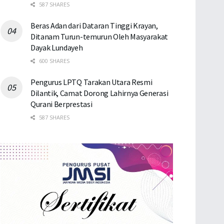
587 SHARES
Beras Adan dari Dataran Tinggi Krayan,
Ditanam Turun-temurun Oleh Masyarakat
Dayak Lundayeh
600 SHARES
Pengurus LPTQ Tarakan Utara Resmi
Dilantik, Camat Dorong Lahirnya Generasi
Qurani Berprestasi
587 SHARES