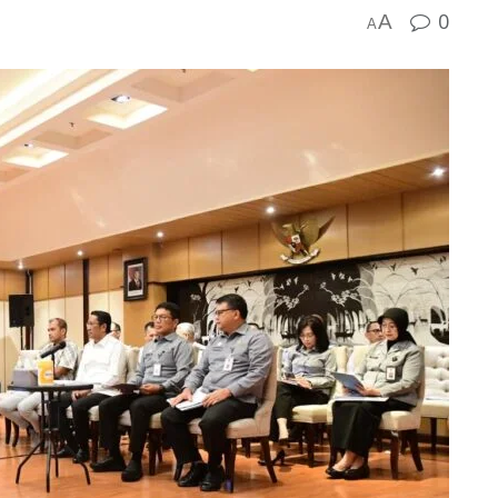
0
A
A