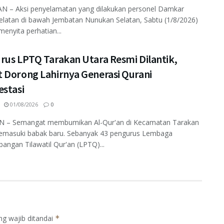
 – Aksi penyelamatan yang dilakukan personel Damkar
elatan di bawah Jembatan Nunukan Selatan, Sabtu (1/8/2026)
enyita perhatian...
rus LPTQ Tarakan Utara Resmi Dilantik,
 Dorong Lahirnya Generasi Qurani
estasi
01/08/2026
0
 – Semangat membumikan Al-Qur'an di Kecamatan Tarakan
emasuki babak baru. Sebanyak 43 pengurus Lembaga
ngan Tilawatil Qur'an (LPTQ)...
ng wajib ditandai
*