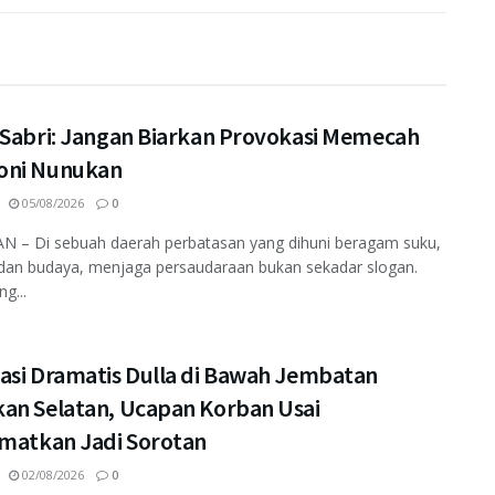
 Sabri: Jangan Biarkan Provokasi Memecah
ni Nunukan
05/08/2026
0
 – Di sebuah daerah perbatasan yang dihuni beragam suku,
dan budaya, menjaga persaudaraan bukan sekadar slogan.
ng...
asi Dramatis Dulla di Bawah Jembatan
an Selatan, Ucapan Korban Usai
amatkan Jadi Sorotan
02/08/2026
0