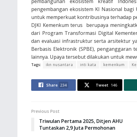
pembangunan ekosistem kreatif Indone
pengembangan ekosistem KI Nasional bagi U
untuk memperkuat kontribusinya terhadap p
DJKI Kemenkum terus berupaya meningkatkan
dari Program Transformasi Digital Kemente
dan evaluasi infrastruktur serta arsitektur 
Berbasis Elektronik (SPBE), penganggaran 
lainnya. Upaya tersebut dilakukan untuk mew
Tags:
ikn nusantara
inti kata
kemenkum
Ke
Share
234
Tweet
146
Previous Post
Triwulan Pertama 2025, Ditjen AHU
Tuntaskan 2,9 Juta Permohonan