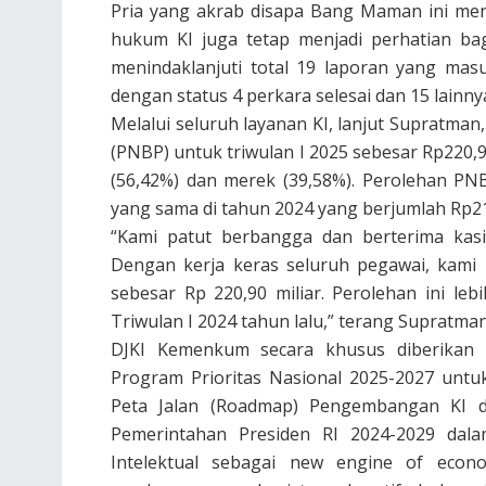
Pria yang akrab disapa Bang Maman ini me
hukum KI juga tetap menjadi perhatian ba
menindaklanjuti total 19 laporan yang masuk
dengan status 4 perkara selesai dan 15 lainn
Melalui seluruh layanan KI, lanjut Supratma
(PNBP) untuk triwulan I 2025 sebesar Rp220,9
(56,42%) dan merek (39,58%). Perolehan PNB
yang sama di tahun 2024 yang berjumlah Rp219
“Kami patut berbangga dan berterima kas
Dengan kerja keras seluruh pegawai, kami
sebesar Rp 220,90 miliar. Perolehan ini le
Triwulan I 2024 tahun lalu,” terang Supratma
DJKI Kemenkum secara khusus diberikan
Program Prioritas Nasional 2025-2027 unt
Peta Jalan (Roadmap) Pengembangan KI d
Pemerintahan Presiden RI 2024-2029 dala
Intelektual sebagai new engine of econo