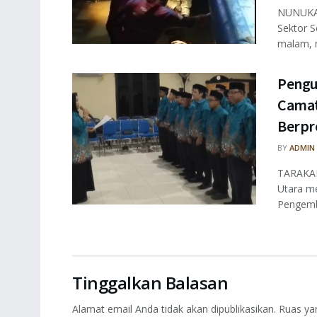
NUNUKAN
Sektor S
malam, m
Pengu
Camat
Berpr
BY
ADMIN
TARAKAN
Utara m
Pengemba
Tinggalkan Balasan
Alamat email Anda tidak akan dipublikasikan.
Ruas ya