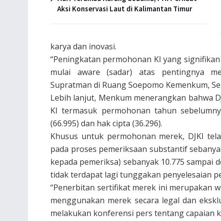
Aksi Konservasi Laut di Kalimantan Timur
karya dan inovasi.
“Peningkatan permohonan KI yang signifika
mulai aware (sadar) atas pentingnya mel
Supratman di Ruang Soepomo Kemenkum, Sela
Lebih lanjut, Menkum menerangkan bahwa DJ
KI termasuk permohonan tahun sebelumnya
(66.995) dan hak cipta (36.296).
Khusus untuk permohonan merek, DJKI tel
pada proses pemeriksaan substantif sebanyak
kepada pemeriksa) sebanyak 10.775 sampai d
tidak terdapat lagi tunggakan penyelesaian
“Penerbitan sertifikat merek ini merupakan 
menggunakan merek secara legal dan eksklu
melakukan konferensi pers tentang capaian k