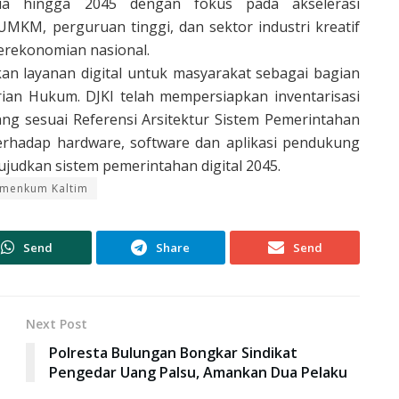
sia hingga 2045 dengan fokus pada akselerasi
MKM, perguruan tinggi, dan sektor industri kreatif
erekonomian nasional.
 layanan digital untuk masyarakat sebagai bagian
rian Hukum. DJKI telah mempersiapkan inventarisasi
yang sesuai Referensi Arsitektur Sistem Pemerintahan
terhadap hardware, software dan aplikasi pendukung
ujudkan sistem pemerintahan digital 2045.
menkum Kaltim
Send
Share
Send
Next Post
Polresta Bulungan Bongkar Sindikat
Pengedar Uang Palsu, Amankan Dua Pelaku