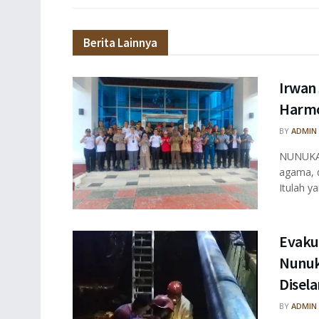
Berita Lainnya
Irwan
Harmo
BY
ADMIN
NUNUKAN
agama, 
Itulah ya
Evaku
Nunuk
Disel
BY
ADMIN