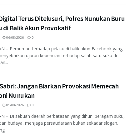
Digital Terus Ditelusuri, Polres Nunukan Buru
 di Balik Akun Provokatif
06/08/2026
0
 – Perburuan terhadap pelaku di balik akun Facebook yang
enyebarkan ujaran kebencian terhadap salah satu suku di
an...
 Sabri: Jangan Biarkan Provokasi Memecah
ni Nunukan
05/08/2026
0
 – Di sebuah daerah perbatasan yang dihuni beragam suku,
dan budaya, menjaga persaudaraan bukan sekadar slogan.
ng...