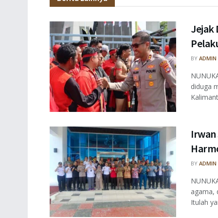
Jejak 
Pelaku
BY
ADMIN
NUNUKAN
diduga m
Kalimant
Irwan
Harmo
BY
ADMIN
NUNUKAN
agama, 
Itulah ya