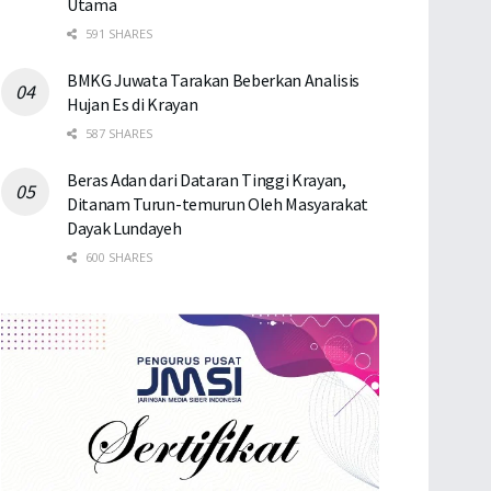
Utama
591 SHARES
BMKG Juwata Tarakan Beberkan Analisis
Hujan Es di Krayan
587 SHARES
Beras Adan dari Dataran Tinggi Krayan,
Ditanam Turun-temurun Oleh Masyarakat
Dayak Lundayeh
600 SHARES