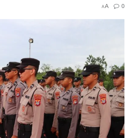
0
A
A