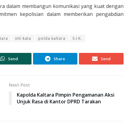
altara dalam membangun komunikasi yang kuat dengan
omitmen kepolisian dalam memberikan pengabdian
tara
inti kata
polda kaltara
S.I.K.
Send
Share
Send
Next Post
Kapolda Kaltara Pimpin Pengamanan Aksi
Unjuk Rasa di Kantor DPRD Tarakan