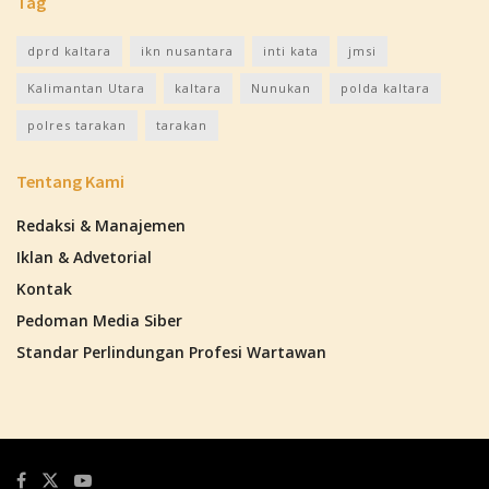
Tag
dprd kaltara
ikn nusantara
inti kata
jmsi
Kalimantan Utara
kaltara
Nunukan
polda kaltara
polres tarakan
tarakan
Tentang Kami
Redaksi & Manajemen
Iklan & Advetorial
Kontak
Pedoman Media Siber
Standar Perlindungan Profesi Wartawan