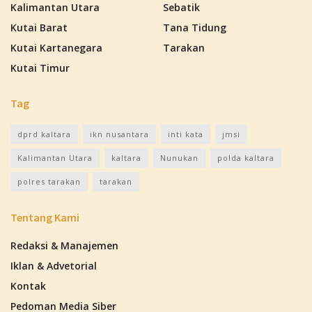
Kalimantan Utara
Sebatik
Kutai Barat
Tana Tidung
Kutai Kartanegara
Tarakan
Kutai Timur
Tag
dprd kaltara
ikn nusantara
inti kata
jmsi
Kalimantan Utara
kaltara
Nunukan
polda kaltara
polres tarakan
tarakan
Tentang Kami
Redaksi & Manajemen
Iklan & Advetorial
Kontak
Pedoman Media Siber