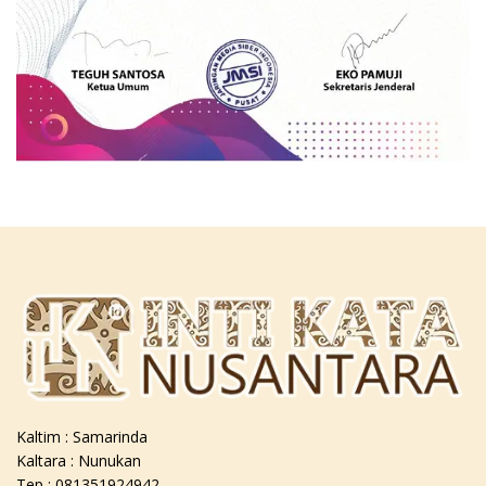
Kaltim : Samarinda
Kaltara : Nunukan
Tep : 081351924942