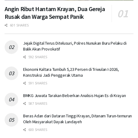
Angin Ribut Hantam Krayan, Dua Gereja
Rusak dan Warga Sempat Panik
601 SHARES
Jejak Digital Terus Ditelusuri, Polres Nunukan Buru Pelaku di
Balik Akun Provokatif
592 SHARES
Ekonomi Kaltara Tumbuh 5,23 Persen di Triwulan I-2026,
Konstruksi Jadi Penggerak Utama
591 SHARES
BMKG Juwata Tarakan Beberkan Analisis Hujan Es di Krayan
587 SHARES
Beras Adan dari Dataran Tinggi Krayan, Ditanam Turun-temurun
Oleh Masyarakat Dayak Lundayeh
600 SHARES