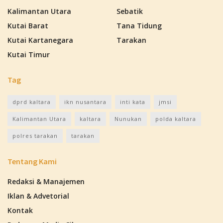
Kalimantan Utara
Sebatik
Kutai Barat
Tana Tidung
Kutai Kartanegara
Tarakan
Kutai Timur
Tag
dprd kaltara
ikn nusantara
inti kata
jmsi
Kalimantan Utara
kaltara
Nunukan
polda kaltara
polres tarakan
tarakan
Tentang Kami
Redaksi & Manajemen
Iklan & Advetorial
Kontak