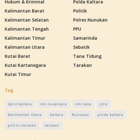
Hukum & Kriminal
Polda Kaltara
Kalimantan Barat
Politik
Kalimantan Selatan
Polres Nunukan
Kalimantan Tengah
PPU
Kalimantan Timur
Samarinda
Kalimantan Utara
Sebatik
Kutai Barat
Tana Tidung
Kutai Kartanegara
Tarakan
Kutai Timur
Tag
dprd kaltara
ikn nusantara
inti kata
jmsi
Kalimantan Utara
kaltara
Nunukan
polda kaltara
polres tarakan
tarakan