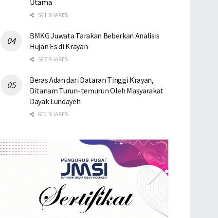
Utama
591 SHARES
BMKG Juwata Tarakan Beberkan Analisis
Hujan Es di Krayan
587 SHARES
Beras Adan dari Dataran Tinggi Krayan,
Ditanam Turun-temurun Oleh Masyarakat
Dayak Lundayeh
600 SHARES