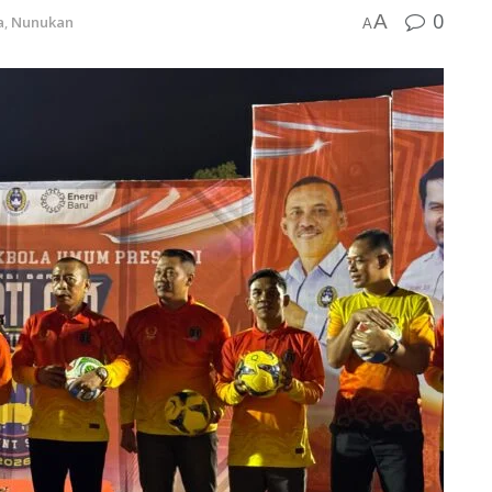
0
A
a
,
Nunukan
A