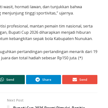
ati wasit, hormati lawan, dan tunjukkan bahwa
enjunjung tinggi sportivitas,” ujarnya.
i profesional, mantan pemain tim nasional, serta
gan, Bupati Cup 2026 diharapkan menjadi hiburan
entum kebangkitan sepak bola Kabupaten Nunukan.
isuguhkan pertandingan-pertandingan menarik dari 19
uara dan total hadiah sebesar Rp150 juta. (*)
Send
Share
Send
Next Post
Bupati Cup 2026 Resmi Dimulai, Panitia