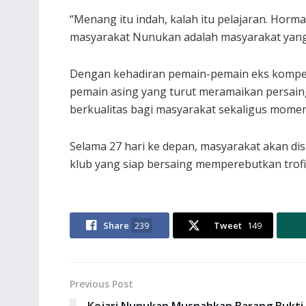
“Menang itu indah, kalah itu pelajaran. Horm
masyarakat Nunukan adalah masyarakat yang m
Dengan kehadiran pemain-pemain eks kompetis
pemain asing yang turut meramaikan persain
berkualitas bagi masyarakat sekaligus mom
Selama 27 hari ke depan, masyarakat akan d
klub yang siap bersaing memperebutkan trofi j
Share
239
Tweet
149
Previous Post
Kejari Nunukan Musnahkan Barang Bukti