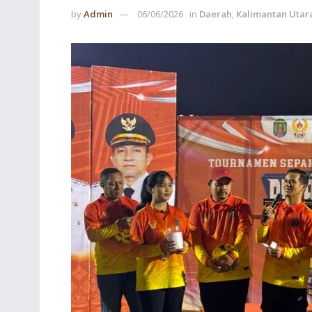
by
Admin
06/06/2026
in
Daerah
,
Kalimantan Utar