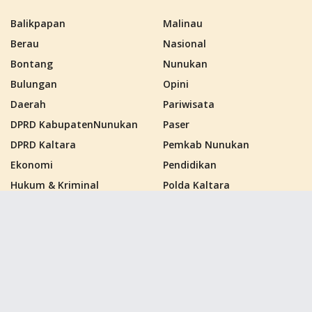
Balikpapan
Malinau
Berau
Nasional
Bontang
Nunukan
Bulungan
Opini
Daerah
Pariwisata
DPRD KabupatenNunukan
Paser
DPRD Kaltara
Pemkab Nunukan
Ekonomi
Pendidikan
Hukum & Kriminal
Polda Kaltara
Kalimantan Barat
Politik
Kalimantan Selatan
Polres Nunukan
Kalimantan Tengah
PPU
Kalimantan Timur
Samarinda
Kalimantan Utara
Sebatik
Kutai Barat
Tana Tidung