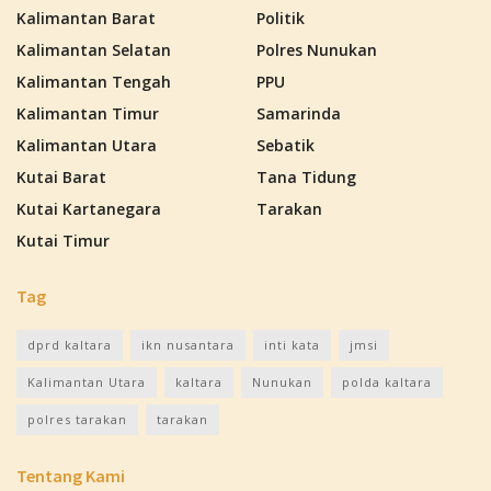
Kalimantan Barat
Politik
Kalimantan Selatan
Polres Nunukan
Kalimantan Tengah
PPU
Kalimantan Timur
Samarinda
Kalimantan Utara
Sebatik
Kutai Barat
Tana Tidung
Kutai Kartanegara
Tarakan
Kutai Timur
Tag
dprd kaltara
ikn nusantara
inti kata
jmsi
Kalimantan Utara
kaltara
Nunukan
polda kaltara
polres tarakan
tarakan
Tentang Kami