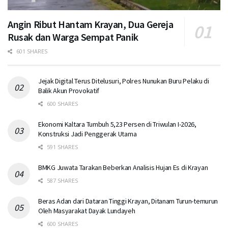
Angin Ribut Hantam Krayan, Dua Gereja
Rusak dan Warga Sempat Panik
601 SHARES
Jejak Digital Terus Ditelusuri, Polres Nunukan Buru Pelaku di
Balik Akun Provokatif
600 SHARES
Ekonomi Kaltara Tumbuh 5,23 Persen di Triwulan I-2026,
Konstruksi Jadi Penggerak Utama
591 SHARES
BMKG Juwata Tarakan Beberkan Analisis Hujan Es di Krayan
587 SHARES
Beras Adan dari Dataran Tinggi Krayan, Ditanam Turun-temurun
Oleh Masyarakat Dayak Lundayeh
600 SHARES