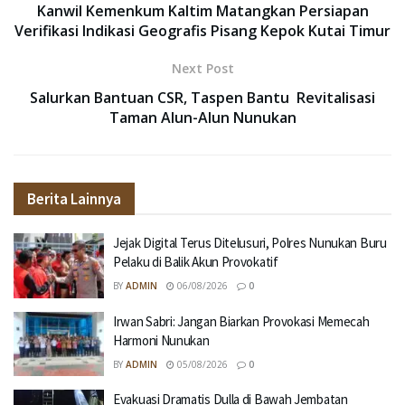
Kanwil Kemenkum Kaltim Matangkan Persiapan
Verifikasi Indikasi Geografis Pisang Kepok Kutai Timur
Next Post
Salurkan Bantuan CSR, Taspen Bantu Revitalisasi
Taman Alun-Alun Nunukan
Berita Lainnya
Jejak Digital Terus Ditelusuri, Polres Nunukan Buru
Pelaku di Balik Akun Provokatif
BY
ADMIN
06/08/2026
0
Irwan Sabri: Jangan Biarkan Provokasi Memecah
Harmoni Nunukan
BY
ADMIN
05/08/2026
0
Evakuasi Dramatis Dulla di Bawah Jembatan