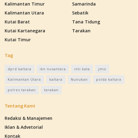
Kalimantan Timur
Samarinda
Kalimantan Utara
Sebatik
Kutai Barat
Tana Tidung
Kutai Kartanegara
Tarakan
Kutai Timur
Tag
dprd kaltara
ikn nusantara
inti kata
jmsi
Kalimantan Utara
kaltara
Nunukan
polda kaltara
polres tarakan
tarakan
Tentang Kami
Redaksi & Manajemen
Iklan & Advetorial
Kontak