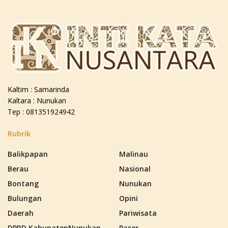
Kaltim : Samarinda
Kaltara : Nunukan
Tep : 081351924942
Rubrik
Balikpapan
Malinau
Berau
Nasional
Bontang
Nunukan
Bulungan
Opini
Daerah
Pariwisata
DPRD KabupatenNunukan
Paser