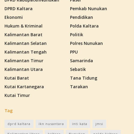
DPRD Kaltara
Pemkab Nunukan
Ekonomi
Pendidikan
Hukum & Kriminal
Polda Kaltara
Kalimantan Barat
Politik
Kalimantan Selatan
Polres Nunukan
Kalimantan Tengah
PPU
Kalimantan Timur
Samarinda
Kalimantan Utara
Sebatik
Kutai Barat
Tana Tidung
Kutai Kartanegara
Tarakan
Kutai Timur
Tag
dprd kaltara
ikn nusantara
inti kata
jmsi
Kalimantan Utara
kaltara
Nunukan
polda kaltara