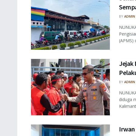
Sempa
BY
ADMIN
NUNUKAN
Pengisi
(APMS) di
Jejak 
Pelaku
BY
ADMIN
NUNUKAN
diduga m
Kalimant
Irwan