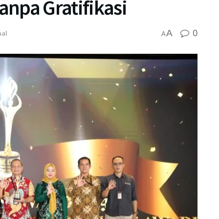
anpa Gratifikasi
0
A
nal
A