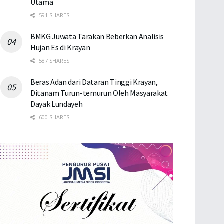
Utama
591 SHARES
BMKG Juwata Tarakan Beberkan Analisis
Hujan Es di Krayan
587 SHARES
Beras Adan dari Dataran Tinggi Krayan,
Ditanam Turun-temurun Oleh Masyarakat
Dayak Lundayeh
600 SHARES