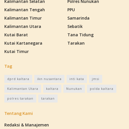
Kalimantan Selatan
Polres Nunukan
Kalimantan Tengah
PPU
Kalimantan Timur
Samarinda
Kalimantan Utara
Sebatik
Kutai Barat
Tana Tidung
Kutai Kartanegara
Tarakan
Kutai Timur
Tag
dprd kaltara
ikn nusantara
inti kata
jmsi
Kalimantan Utara
kaltara
Nunukan
polda kaltara
polres tarakan
tarakan
Tentang Kami
Redaksi & Manajemen