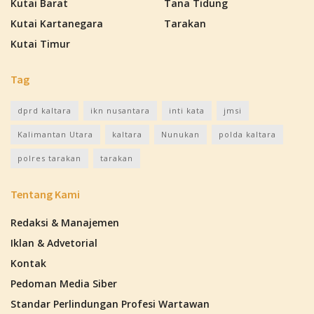
Kutai Barat
Tana Tidung
Kutai Kartanegara
Tarakan
Kutai Timur
Tag
dprd kaltara
ikn nusantara
inti kata
jmsi
Kalimantan Utara
kaltara
Nunukan
polda kaltara
polres tarakan
tarakan
Tentang Kami
Redaksi & Manajemen
Iklan & Advetorial
Kontak
Pedoman Media Siber
Standar Perlindungan Profesi Wartawan