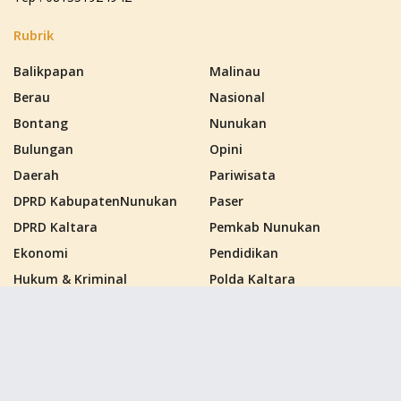
Rubrik
Balikpapan
Malinau
Berau
Nasional
Bontang
Nunukan
Bulungan
Opini
Daerah
Pariwisata
DPRD KabupatenNunukan
Paser
DPRD Kaltara
Pemkab Nunukan
Ekonomi
Pendidikan
Hukum & Kriminal
Polda Kaltara
Kalimantan Barat
Politik
Kalimantan Selatan
Polres Nunukan
Kalimantan Tengah
PPU
Kalimantan Timur
Samarinda