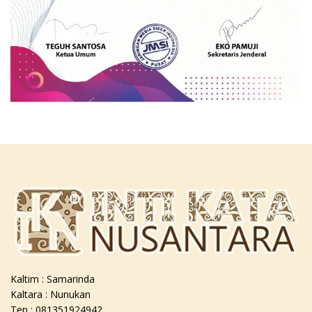
Kaltim : Samarinda
Kaltara : Nunukan
Tep : 081351924942