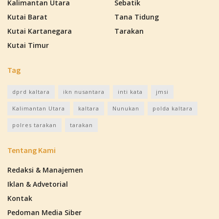
Kalimantan Utara
Sebatik
Kutai Barat
Tana Tidung
Kutai Kartanegara
Tarakan
Kutai Timur
Tag
dprd kaltara
ikn nusantara
inti kata
jmsi
Kalimantan Utara
kaltara
Nunukan
polda kaltara
polres tarakan
tarakan
Tentang Kami
Redaksi & Manajemen
Iklan & Advetorial
Kontak
Pedoman Media Siber