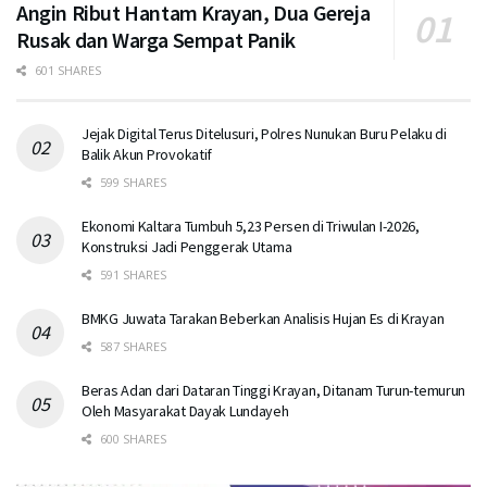
Angin Ribut Hantam Krayan, Dua Gereja
Rusak dan Warga Sempat Panik
601 SHARES
Jejak Digital Terus Ditelusuri, Polres Nunukan Buru Pelaku di
Balik Akun Provokatif
599 SHARES
Ekonomi Kaltara Tumbuh 5,23 Persen di Triwulan I-2026,
Konstruksi Jadi Penggerak Utama
591 SHARES
BMKG Juwata Tarakan Beberkan Analisis Hujan Es di Krayan
587 SHARES
Beras Adan dari Dataran Tinggi Krayan, Ditanam Turun-temurun
Oleh Masyarakat Dayak Lundayeh
600 SHARES