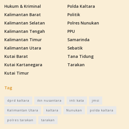
Hukum & Kriminal
Polda Kaltara
Kalimantan Barat
Politik
Kalimantan Selatan
Polres Nunukan
Kalimantan Tengah
PPU
Kalimantan Timur
Samarinda
Kalimantan Utara
Sebatik
Kutai Barat
Tana Tidung
Kutai Kartanegara
Tarakan
Kutai Timur
Tag
dprd kaltara
ikn nusantara
inti kata
jmsi
Kalimantan Utara
kaltara
Nunukan
polda kaltara
polres tarakan
tarakan