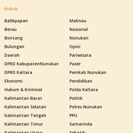
Rubrik
Balikpapan
Malinau
Berau
Nasional
Bontang
Nunukan
Bulungan
Opini
Daerah
Pariwisata
DPRD KabupatenNunukan
Paser
DPRD Kaltara
Pemkab Nunukan
Ekonomi
Pendidikan
Hukum & Kriminal
Polda Kaltara
Kalimantan Barat
Politik
Kalimantan Selatan
Polres Nunukan
Kalimantan Tengah
PPU
Kalimantan Timur
Samarinda
Kalimantan Utara
Sebatik