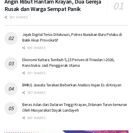
Angin Ribut Hantam Krayan, Dua Gereja
Rusak dan Warga Sempat Panik
601 SHARES
Jejak Digital Terus Ditelusuri, Polres Nunukan Buru Pelaku di
Balik Akun Provokatif
600 SHARES
Ekonomi Kaltara Tumbuh 5,23 Persen di Triwulan I-2026,
Konstruksi Jadi Penggerak Utama
591 SHARES
BMKG Juwata Tarakan Beberkan Analisis Hujan Es di Krayan
587 SHARES
Beras Adan dari Dataran Tinggi Krayan, Ditanam Turun-temurun
Oleh Masyarakat Dayak Lundayeh
600 SHARES