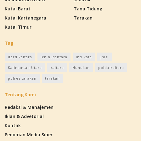
Kutai Barat
Tana Tidung
Kutai Kartanegara
Tarakan
Kutai Timur
Tag
dprd kaltara
ikn nusantara
inti kata
jmsi
Kalimantan Utara
kaltara
Nunukan
polda kaltara
polres tarakan
tarakan
Tentang Kami
Redaksi & Manajemen
Iklan & Advetorial
Kontak
Pedoman Media Siber