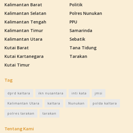
Kalimantan Barat
Politik
Kalimantan Selatan
Polres Nunukan
Kalimantan Tengah
PPU
Kalimantan Timur
Samarinda
Kalimantan Utara
Sebatik
Kutai Barat
Tana Tidung
Kutai Kartanegara
Tarakan
Kutai Timur
Tag
dprd kaltara
ikn nusantara
inti kata
jmsi
Kalimantan Utara
kaltara
Nunukan
polda kaltara
polres tarakan
tarakan
Tentang Kami