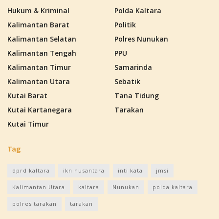
Hukum & Kriminal
Polda Kaltara
Kalimantan Barat
Politik
Kalimantan Selatan
Polres Nunukan
Kalimantan Tengah
PPU
Kalimantan Timur
Samarinda
Kalimantan Utara
Sebatik
Kutai Barat
Tana Tidung
Kutai Kartanegara
Tarakan
Kutai Timur
Tag
dprd kaltara
ikn nusantara
inti kata
jmsi
Kalimantan Utara
kaltara
Nunukan
polda kaltara
polres tarakan
tarakan