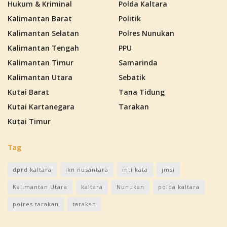
Hukum & Kriminal
Polda Kaltara
Kalimantan Barat
Politik
Kalimantan Selatan
Polres Nunukan
Kalimantan Tengah
PPU
Kalimantan Timur
Samarinda
Kalimantan Utara
Sebatik
Kutai Barat
Tana Tidung
Kutai Kartanegara
Tarakan
Kutai Timur
Tag
dprd kaltara
ikn nusantara
inti kata
jmsi
Kalimantan Utara
kaltara
Nunukan
polda kaltara
polres tarakan
tarakan