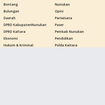
Bontang
Nunukan
Bulungan
Opini
Daerah
Pariwisata
DPRD KabupatenNunukan
Paser
DPRD Kaltara
Pemkab Nunukan
Ekonomi
Pendidikan
Hukum & Kriminal
Polda Kaltara
Kalimantan Barat
Politik
Kalimantan Selatan
Polres Nunukan
Kalimantan Tengah
PPU
Kalimantan Timur
Samarinda
Kalimantan Utara
Sebatik
Kutai Barat
Tana Tidung
Kutai Kartanegara
Tarakan
Kutai Timur