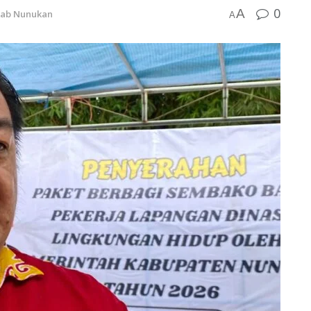
0
A
ab Nunukan
A