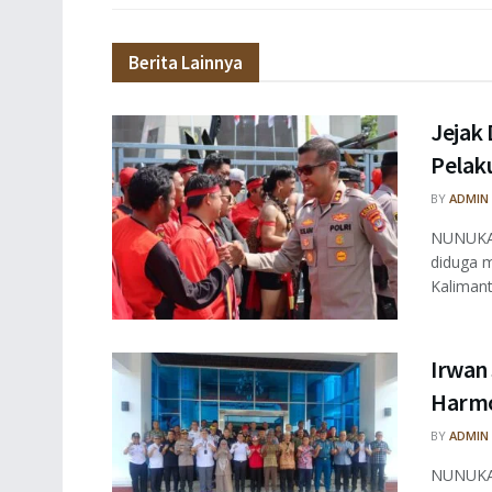
Berita Lainnya
Jejak 
Pelaku
BY
ADMIN
NUNUKAN
diduga m
Kalimant
Irwan
Harmo
BY
ADMIN
NUNUKAN