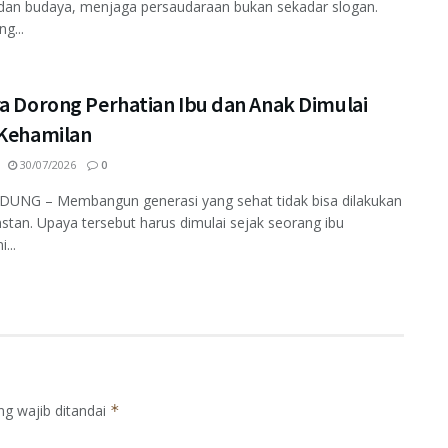
dan budaya, menjaga persaudaraan bukan sekadar slogan.
ng...
ra Dorong Perhatian Ibu dan Anak Dimulai
 Kehamilan
30/07/2026
0
DUNG – Membangun generasi yang sehat tidak bisa dilakukan
nstan. Upaya tersebut harus dimulai sejak seorang ibu
...
ng wajib ditandai
*