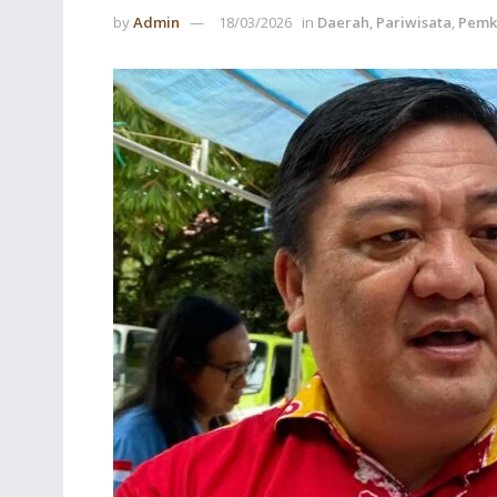
by
Admin
18/03/2026
in
Daerah
,
Pariwisata
,
Pemk