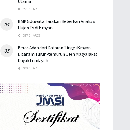
Utama
591 SHARES
BMKG Juwata Tarakan Beberkan Analisis
Hujan Es di Krayan
587 SHARES
Beras Adan dari Dataran Tinggi Krayan,
Ditanam Turun-temurun Oleh Masyarakat
Dayak Lundayeh
600 SHARES