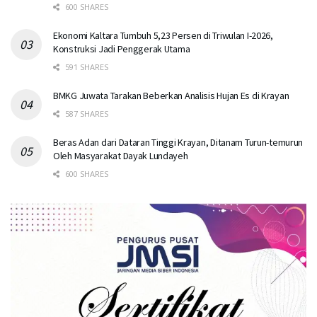
600 SHARES
Ekonomi Kaltara Tumbuh 5,23 Persen di Triwulan I-2026,
Konstruksi Jadi Penggerak Utama
591 SHARES
BMKG Juwata Tarakan Beberkan Analisis Hujan Es di Krayan
587 SHARES
Beras Adan dari Dataran Tinggi Krayan, Ditanam Turun-temurun
Oleh Masyarakat Dayak Lundayeh
600 SHARES