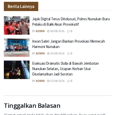
Berita Lainnya
Jejak Digital Terus Ditelusuri, Polres Nunukan Buru
Pelaku di Balik Akun Provokatif
BY
ADMIN
06/08/2026
0
Irwan Sabri: Jangan Biarkan Provokasi Memecah
Harmoni Nunukan
BY
ADMIN
05/08/2026
0
Evakuasi Dramatis Dulla di Bawah Jembatan
Nunukan Selatan, Ucapan Korban Usai
Diselamatkan Jadi Sorotan
BY
ADMIN
02/08/2026
0
Tinggalkan Balasan
Alamat email Anda tidak akan dipublikasikan.
Ruas yang wajib