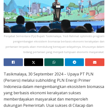
Penjabat Sementara (Pjs) Bupati Tasikmalaya, Yedi Rahmat optimistis program
pengembangan ekosistem biomassa berbasis ekonomi kerakyatan dan
pertanian terpadu akan mendukung kemajuan wilayahnya, khususnya dalam
bidang pertanian yang menjadi tumpuan ekonomi masyarakat.
Tasikmalaya, 30 September 2024 – Upaya PT PLN
(Persero) melalui subholding PLN Energi Primer
Indonesia dalam mengembangkan ekosistem biomassa
yang berbasis ekonomi kerakyatan sukses
memberdayakan masyarakat dan memperoleh
dukungan Pemerintah. Usai sukses di Cilacap dan