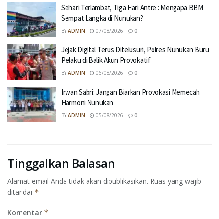
Sehari Terlambat, Tiga Hari Antre : Mengapa BBM
Sempat Langka di Nunukan?
BY
ADMIN
07/08/2026
0
Jejak Digital Terus Ditelusuri, Polres Nunukan Buru
Pelaku di Balik Akun Provokatif
BY
ADMIN
06/08/2026
0
Irwan Sabri: Jangan Biarkan Provokasi Memecah
Harmoni Nunukan
BY
ADMIN
05/08/2026
0
Tinggalkan Balasan
Alamat email Anda tidak akan dipublikasikan.
Ruas yang wajib
ditandai
*
Komentar
*