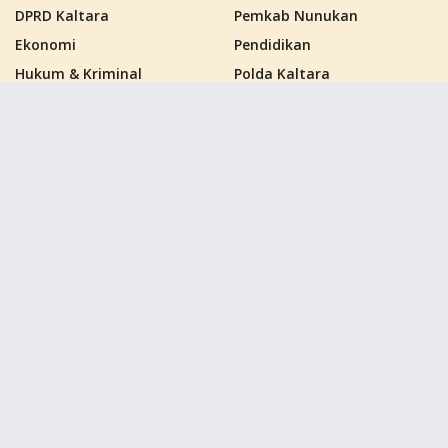
DPRD Kaltara
Pemkab Nunukan
Ekonomi
Pendidikan
Hukum & Kriminal
Polda Kaltara
Kalimantan Barat
Politik
Kalimantan Selatan
Polres Nunukan
Kalimantan Tengah
PPU
Kalimantan Timur
Samarinda
Kalimantan Utara
Sebatik
Kutai Barat
Tana Tidung
Kutai Kartanegara
Tarakan
Kutai Timur
Tag
dprd kaltara
ikn nusantara
inti kata
jmsi
Kalimantan Utara
kaltara
Nunukan
polda kaltara