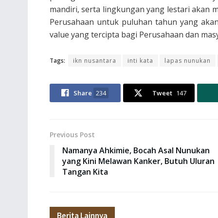
mandiri, serta lingkungan yang lestari akan
Perusahaan untuk puluhan tahun yang akan d
value yang tercipta bagi Perusahaan dan mas
Tags:
ikn nusantara
inti kata
lapas nunukan
Share
234
Tweet
147
Previous Post
Namanya Ahkimie, Bocah Asal Nunukan
yang Kini Melawan Kanker, Butuh Uluran
Tangan Kita
Berita Lainnya