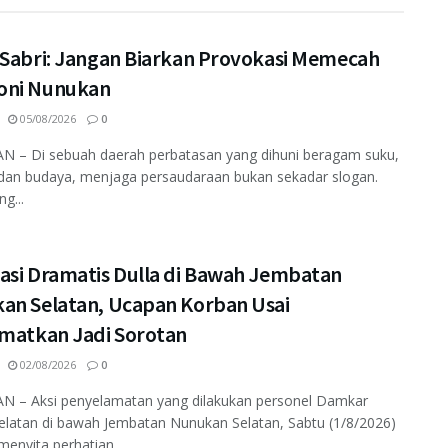
 Sabri: Jangan Biarkan Provokasi Memecah
ni Nunukan
05/08/2026
0
 – Di sebuah daerah perbatasan yang dihuni beragam suku,
dan budaya, menjaga persaudaraan bukan sekadar slogan.
ng...
asi Dramatis Dulla di Bawah Jembatan
an Selatan, Ucapan Korban Usai
amatkan Jadi Sorotan
02/08/2026
0
 – Aksi penyelamatan yang dilakukan personel Damkar
elatan di bawah Jembatan Nunukan Selatan, Sabtu (1/8/2026)
enyita perhatian...