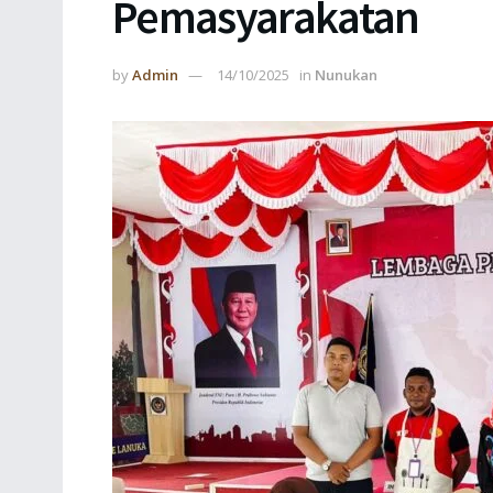
Pemasyarakatan
by
Admin
14/10/2025
in
Nunukan