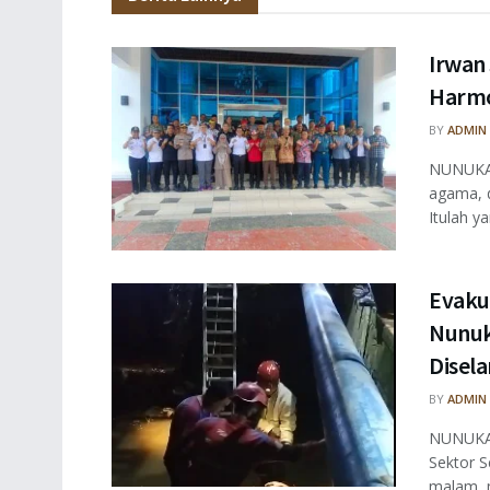
Irwan
Harmo
BY
ADMIN
NUNUKAN
agama, 
Itulah ya
Evaku
Nunuk
Disel
BY
ADMIN
NUNUKAN
Sektor S
malam, m