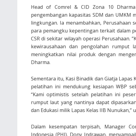
Head of Comrel & CID Zona 10 Dharma
pengembangan kapasitas SDM dan UMKM mel
lingkungan. Ia menambahkan, Perusahaan se
para pemangku kepentingan terkait dalam 
CSR di sekitar wilayah operasi Perusahaan.
kewirausahaan dan pengolahan rumput la
meningkatkan nilai produk dengan mengem
Dharma.
Sementara itu, Kasi Binadik dan Giatja Lapa
pelatihan ini mendukung kesiapan WBP seb
“Kami optimistis setelah pelatihan ini pe
rumput laut yang nantinya dapat dipasarkan 
dan Edukasi milik Lapas Kelas IIB Nunukan,” u
Dalam kesempatan terpisah, Manager Co
Indonesia (PHI), Dony Indrawan, menyampai