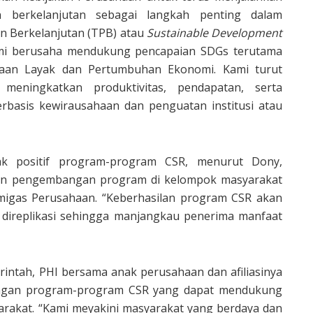
 berkelanjutan sebagai langkah penting dalam
Berkelanjutan (TPB) atau
Sustainable Development
kami berusaha mendukung pencapaian SDGs terutama
rjaan Layak dan Pertumbuhan Ekonomi. Kami turut
eningkatkan produktivitas, pendapatan, serta
erbasis kewirausahaan dan penguatan institusi atau
k positif program-program CSR, menurut Dony,
dan pengembangan program di kelompok masyarakat
lu migas Perusahaan. “Keberhasilan program CSR akan
direplikasi sehingga manjangkau penerima manfaat
intah, PHI bersama anak perusahaan dan afiliasinya
ngan program-program CSR yang dapat mendukung
rakat. “Kami meyakini masyarakat yang berdaya dan