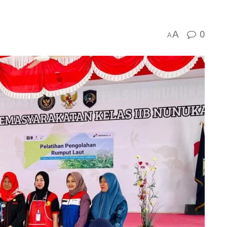
0
A
A