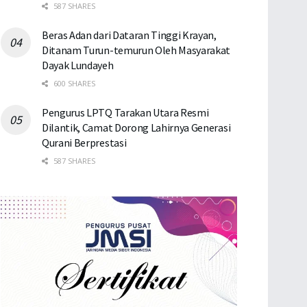
587 SHARES
Beras Adan dari Dataran Tinggi Krayan,
Ditanam Turun-temurun Oleh Masyarakat
Dayak Lundayeh
600 SHARES
Pengurus LPTQ Tarakan Utara Resmi
Dilantik, Camat Dorong Lahirnya Generasi
Qurani Berprestasi
587 SHARES