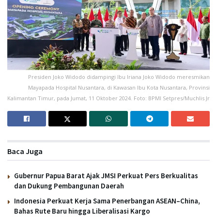
Presiden Joko Widodo didampingi Ibu Iriana Joko Widodo meresmikan
Mayapada Hospital Nusantara, di Kawasan Ibu Kota Nusantara, Provinsi
Kalimantan Timur, pada Jumat, 11 Oktober 2024. Foto: BPMI Setpres/Muchlis Jr
Baca Juga
Gubernur Papua Barat Ajak JMSI Perkuat Pers Berkualitas
dan Dukung Pembangunan Daerah
Indonesia Perkuat Kerja Sama Penerbangan ASEAN–China,
Bahas Rute Baru hingga Liberalisasi Kargo