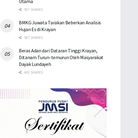
Utama
591 SHARES
BMKG Juwata Tarakan Beberkan Analisis
Hujan Es di Krayan
587 SHARES
Beras Adan dari Dataran Tinggi Krayan,
Ditanam Turun-temurun Oleh Masyarakat
Dayak Lundayeh
600 SHARES