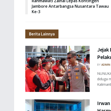
Rahmawati Zainal Lepas Kontingen
Jambore Antarbangsa Nusantara Tawau
Ke-3
Berita Lainnya
Jejak 
Pelaku
BY
ADMIN
NUNUKAN
diduga m
Kalimant
Irwan
Harmo