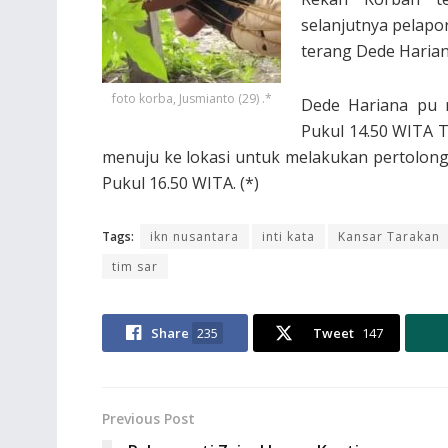
selanjutnya pelapo
terang Dede Harian
foto korba, Jusmianto (29) .*
Dede Hariana pu 
Pukul 14.50 WITA 
menuju ke lokasi untuk melakukan pertolong
Pukul 16.50 WITA. (*)
Tags:
ikn nusantara
inti kata
Kansar Tarakan
tim sar
Share
235
Tweet
147
Previous Post