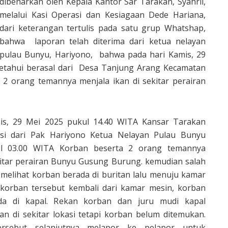
dibenarkan oleh Kepala Kantor Sar Tarakan, Syahril,
melalui Kasi Operasi dan Kesiagaan Dede Hariana,
dari keterangan tertulis pada satu grup Whatshap,
bahwa laporan telah diterima dari ketua nelayan
pulau Bunyu, Hariyono, bahwa pada hari Kamis, 29
etahui berasal dari Desa Tanjung Arang Kecamatan
 2 orang temannya menjala ikan di sekitar perairan
mis, 29 Mei 2025 pukul 14.40 WITA Kansar Tarakan
si dari Pak Hariyono Ketua Nelayan Pulau Bunyu
l 03.00 WITA Korban beserta 2 orang temannya
kitar perairan Bunyu Gusung Burung. kemudian salah
melihat korban berada di buritan lalu menuju kamar
 korban tersebut kembali dari kamar mesin, korban
da di kapal. Rekan korban dan juru mudi kapal
n di sekitar lokasi tetapi korban belum ditemukan.
rsebut selanjutnya melapor ke pelapor untuk