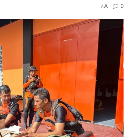
0
A
A