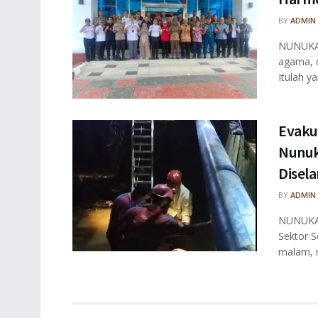
BY
ADMIN
NUNUKAN
agama, 
Itulah ya
Evaku
Nunuk
Disel
BY
ADMIN
NUNUKAN
Sektor S
malam, m