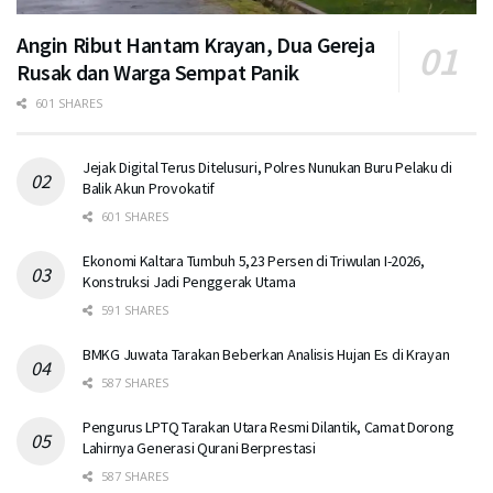
Angin Ribut Hantam Krayan, Dua Gereja
Rusak dan Warga Sempat Panik
601 SHARES
Jejak Digital Terus Ditelusuri, Polres Nunukan Buru Pelaku di
Balik Akun Provokatif
601 SHARES
Ekonomi Kaltara Tumbuh 5,23 Persen di Triwulan I-2026,
Konstruksi Jadi Penggerak Utama
591 SHARES
BMKG Juwata Tarakan Beberkan Analisis Hujan Es di Krayan
587 SHARES
Pengurus LPTQ Tarakan Utara Resmi Dilantik, Camat Dorong
Lahirnya Generasi Qurani Berprestasi
587 SHARES