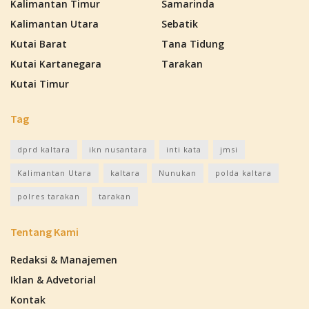
Kalimantan Timur
Samarinda
Kalimantan Utara
Sebatik
Kutai Barat
Tana Tidung
Kutai Kartanegara
Tarakan
Kutai Timur
Tag
dprd kaltara
ikn nusantara
inti kata
jmsi
Kalimantan Utara
kaltara
Nunukan
polda kaltara
polres tarakan
tarakan
Tentang Kami
Redaksi & Manajemen
Iklan & Advetorial
Kontak