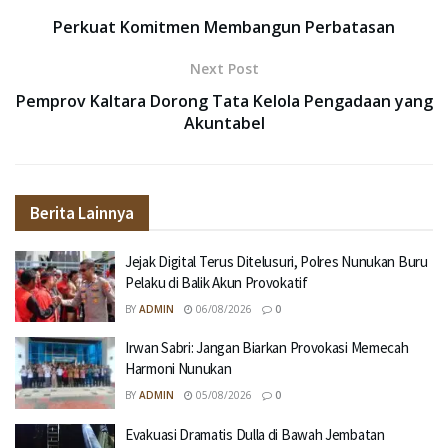
Perkuat Komitmen Membangun Perbatasan
Next Post
Pemprov Kaltara Dorong Tata Kelola Pengadaan yang
Akuntabel
Berita Lainnya
Jejak Digital Terus Ditelusuri, Polres Nunukan Buru
Pelaku di Balik Akun Provokatif
BY
ADMIN
06/08/2026
0
Irwan Sabri: Jangan Biarkan Provokasi Memecah
Harmoni Nunukan
BY
ADMIN
05/08/2026
0
Evakuasi Dramatis Dulla di Bawah Jembatan