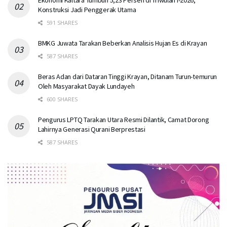
Konstruksi Jadi Penggerak Utama
591 SHARES
BMKG Juwata Tarakan Beberkan Analisis Hujan Es di Krayan
587 SHARES
Beras Adan dari Dataran Tinggi Krayan, Ditanam Turun-temurun
Oleh Masyarakat Dayak Lundayeh
600 SHARES
Pengurus LPTQ Tarakan Utara Resmi Dilantik, Camat Dorong
Lahirnya Generasi Qurani Berprestasi
587 SHARES