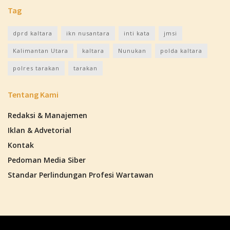
Tag
dprd kaltara
ikn nusantara
inti kata
jmsi
Kalimantan Utara
kaltara
Nunukan
polda kaltara
polres tarakan
tarakan
Tentang Kami
Redaksi & Manajemen
Iklan & Advetorial
Kontak
Pedoman Media Siber
Standar Perlindungan Profesi Wartawan