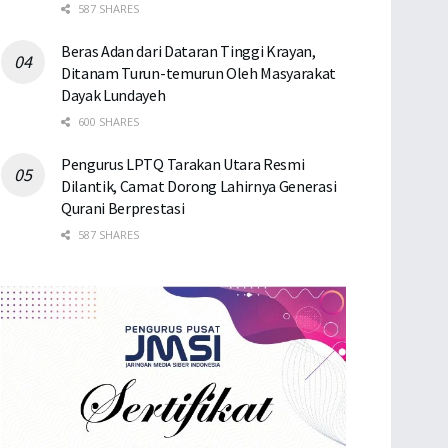
587 SHARES
Beras Adan dari Dataran Tinggi Krayan,
Ditanam Turun-temurun Oleh Masyarakat
Dayak Lundayeh
600 SHARES
Pengurus LPTQ Tarakan Utara Resmi
Dilantik, Camat Dorong Lahirnya Generasi
Qurani Berprestasi
587 SHARES