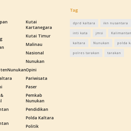
Tag
apan
Kutai
dprd kaltara
ikn nusantara
Kartanegara
inti kata
jmsi
Kalimantan
Kutai Timur
g
kaltara
Nunukan
polda k
Malinau
an
Nasional
polres tarakan
tarakan
Nunukan
tenNunukan
Opini
altara
Pariwisata
i
Paser
 &
Pemkab
l
Nunukan
ntan
Pendidikan
Polda Kaltara
ntan
Politik
n