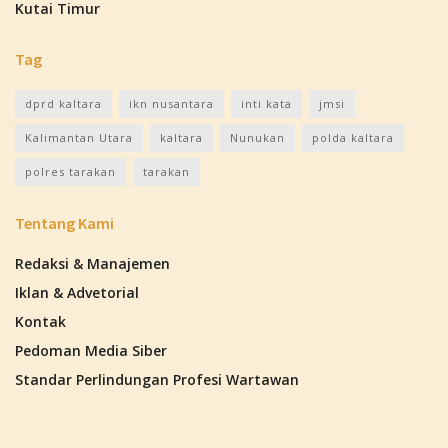
Kutai Timur
Tag
dprd kaltara
ikn nusantara
inti kata
jmsi
Kalimantan Utara
kaltara
Nunukan
polda kaltara
polres tarakan
tarakan
Tentang Kami
Redaksi & Manajemen
Iklan & Advetorial
Kontak
Pedoman Media Siber
Standar Perlindungan Profesi Wartawan