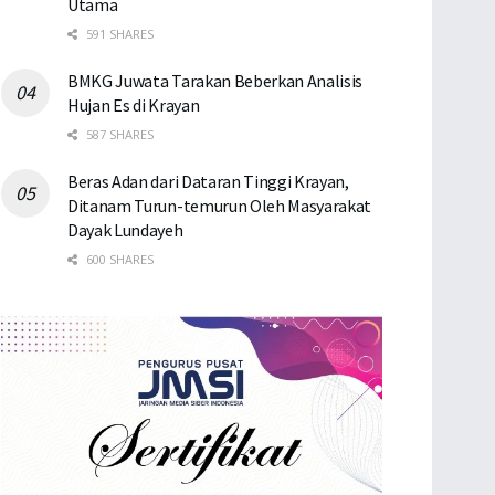
Utama
591 SHARES
BMKG Juwata Tarakan Beberkan Analisis
Hujan Es di Krayan
587 SHARES
Beras Adan dari Dataran Tinggi Krayan,
Ditanam Turun-temurun Oleh Masyarakat
Dayak Lundayeh
600 SHARES