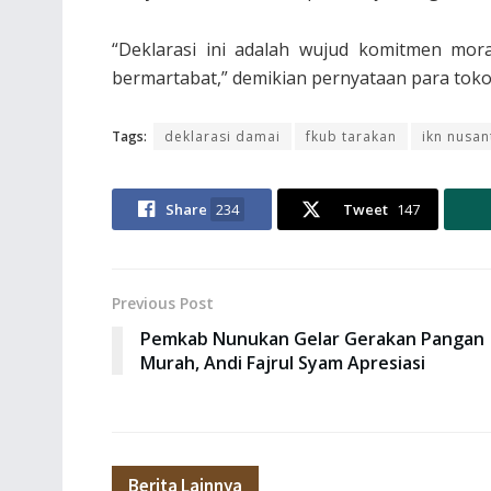
“Deklarasi ini adalah wujud komitmen mor
bermartabat,” demikian pernyataan para toko
Tags:
deklarasi damai
fkub tarakan
ikn nusan
Share
234
Tweet
147
Previous Post
Pemkab Nunukan Gelar Gerakan Pangan
Murah, Andi Fajrul Syam Apresiasi
Berita Lainnya