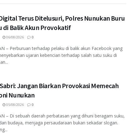
Digital Terus Ditelusuri, Polres Nunukan Buru
 di Balik Akun Provokatif
06/08/2026
0
 – Perburuan terhadap pelaku di balik akun Facebook yang
enyebarkan ujaran kebencian terhadap salah satu suku di
an...
 Sabri: Jangan Biarkan Provokasi Memecah
ni Nunukan
05/08/2026
0
 – Di sebuah daerah perbatasan yang dihuni beragam suku,
dan budaya, menjaga persaudaraan bukan sekadar slogan.
ng...