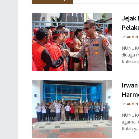
Jejak 
Pelaku
BY
ADMIN
NUNUKAN
diduga m
Kalimant
Irwan
Harmo
BY
ADMIN
NUNUKAN
agama, 
Itulah ya