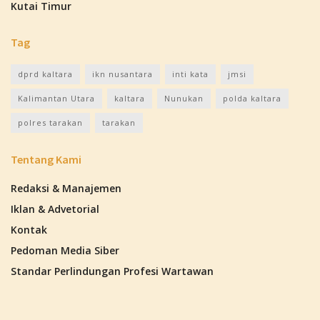
Kutai Timur
Tag
dprd kaltara
ikn nusantara
inti kata
jmsi
Kalimantan Utara
kaltara
Nunukan
polda kaltara
polres tarakan
tarakan
Tentang Kami
Redaksi & Manajemen
Iklan & Advetorial
Kontak
Pedoman Media Siber
Standar Perlindungan Profesi Wartawan